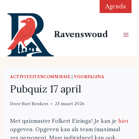
Doorgaan
Agenda
naar
inhoud
Ravenswoud
ACTIVITEITENCOMMISSIE
|
VOORPAGINA
Pubquiz 17 april
Door
Bart Beukers
23 maart 2026
Met quizmaster Folkert Eizinga! Je kan je
hier
opgeven. Opgeven kan als team (maximaal
zes personen). Maar individueel kan ook.