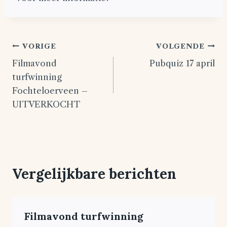
Bericht
VORIGE
VOLGENDE
Filmavond
Pubquiz 17 april
navigatie
turfwinning
Fochteloerveen –
UITVERKOCHT
Vergelijkbare berichten
Filmavond turfwinning