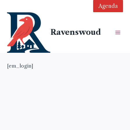
Doorgaan
Agenda
naar
inhoud
Ravenswoud
[em_login]