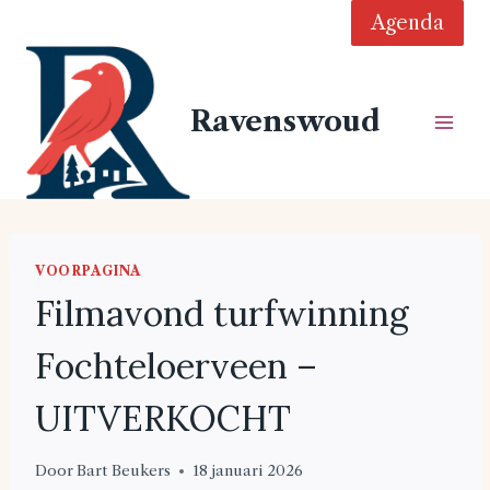
Doorgaan
Agenda
naar
inhoud
Ravenswoud
VOORPAGINA
Filmavond turfwinning
Fochteloerveen –
UITVERKOCHT
Door
Bart Beukers
18 januari 2026