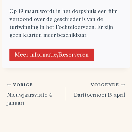
Op 19 maart wordt in het dorpshuis een film
vertoond over de geschiedenis van de
turfwinning in het Fochteloerveen. Er zijn
geen kaarten meer beschikbaar.
Meer informatie/Reserveren
Bericht
VORIGE
VOLGENDE
Nieuwjaarsvisite 4
Darttoernooi 19 april
navigatie
januari