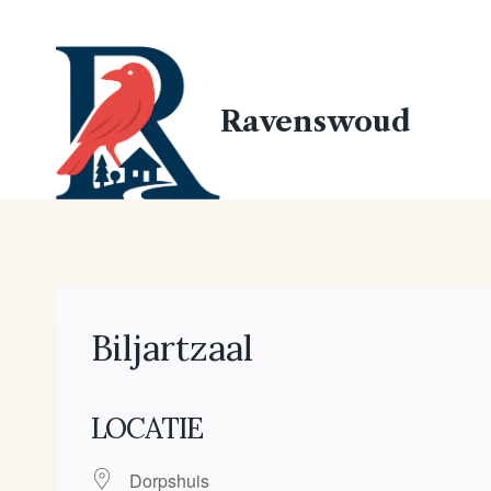
Doorgaan
naar
inhoud
Ravenswoud
Biljartzaal
LOCATIE
Dorpshuis