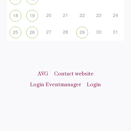
20
21
22
23
24
18
19
27
28
30
31
25
26
29
AVG
Contact website
Login Eventmanager
Login